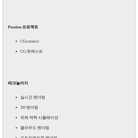
Passion 프로젝트
CGconnect
CG 팟캐스트
테크놀러지
실시간 렌더링
3D 렌더링
유체 역학 시뮬레이션
클라우드 렌더링
포토리얼리즘 렌더링