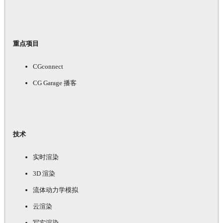
重点项目
CGconnect
CG Garage 播客
技术
实时渲染
3D 渲染
流体动力学模拟
云渲染
写实渲染