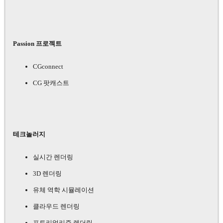
Passion 프로젝트
CGconnect
CG 팟캐스트
테크놀러지
실시간 렌더링
3D 렌더링
유체 역학 시뮬레이션
클라우드 렌더링
포토리얼리즘 렌더링