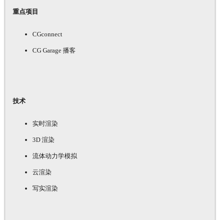
重点项目
CGconnect
CG Garage 播客
技术
实时渲染
3D 渲染
流体动力学模拟
云渲染
写实渲染