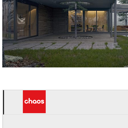
Kaiserbold
建築