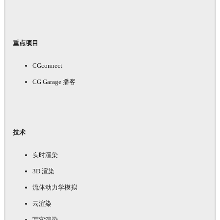
重点项目
CGconnect
CG Garage 播客
技术
实时渲染
3D 渲染
流体动力学模拟
云渲染
写实渲染