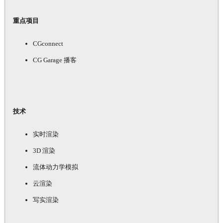
重点项目
CGconnect
CG Garage 播客
技术
实时渲染
3D 渲染
流体动力学模拟
云渲染
写实渲染