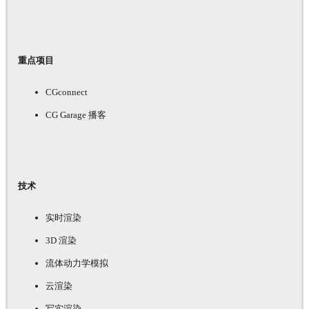
重点项目
CGconnect
CG Garage 播客
技术
实时渲染
3D 渲染
流体动力学模拟
云渲染
写实渲染