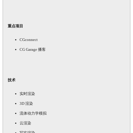
重点项目
CGconnect
CG Garage 播客
技术
实时渲染
3D 渲染
流体动力学模拟
云渲染
写实渲染