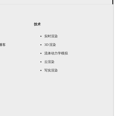
技术
实时渲染
e 播客
3D 渲染
流体动力学模拟
云渲染
写实渲染