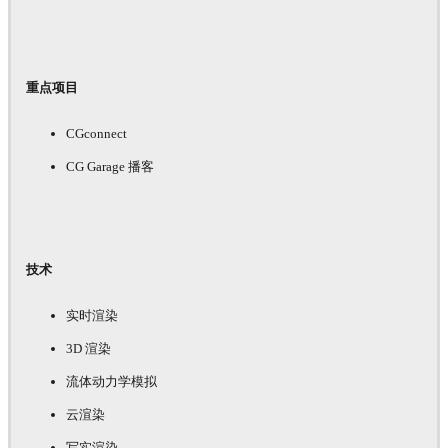
重点项目
CGconnect
CG Garage 播客
技术
实时渲染
3D 渲染
流体动力学模拟
云渲染
写实渲染