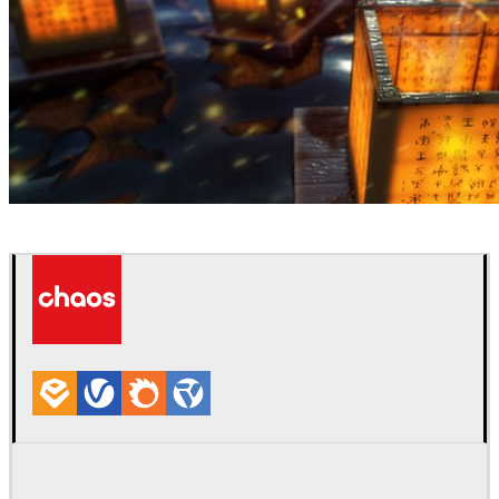
Boyan Nalchadjiiski
艺术