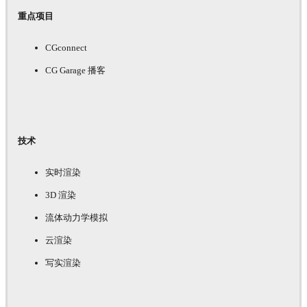
重点项目
CGconnect
CG Garage 播客
技术
实时渲染
3D 渲染
流体动力学模拟
云渲染
写实渲染