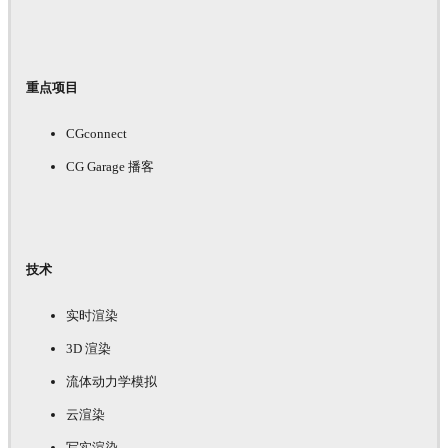
重点项目
CGconnect
CG Garage 播客
技术
实时渲染
3D 渲染
流体动力学模拟
云渲染
写实渲染