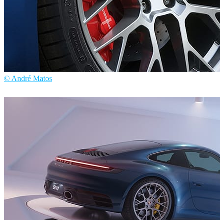
© André Matos
André Matos
汽车