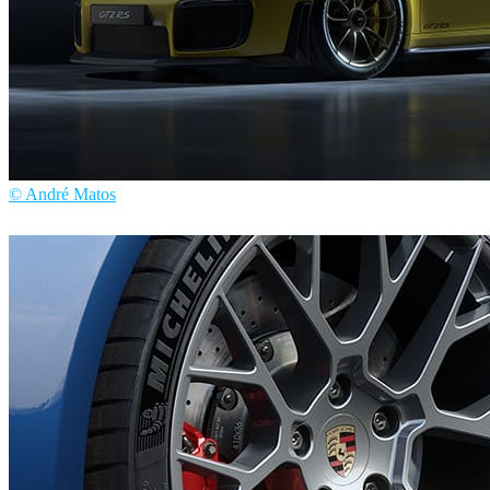
© André Matos
André Matos
汽车