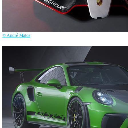
© André Matos
André Matos
汽车