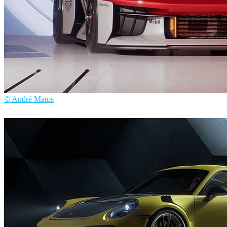
© André Matos
André Matos
汽车