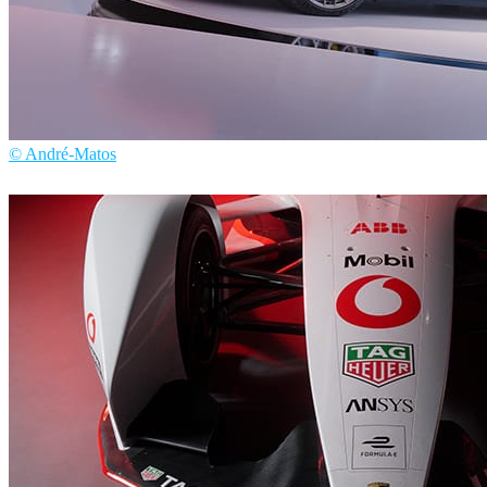
© André-Matos
André Matos
汽车