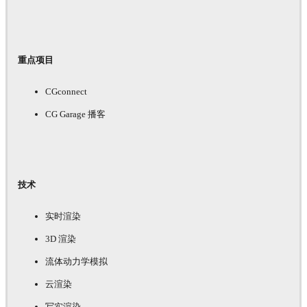
重点项目
CGconnect
CG Garage 播客
技术
实时渲染
3D 渲染
流体动力学模拟
云渲染
写实渲染