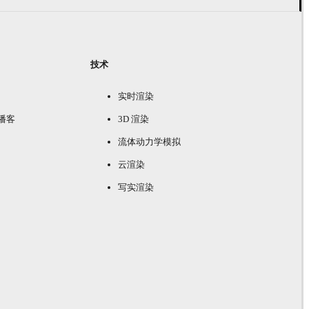
技术
实时渲染
e 播客
3D 渲染
流体动力学模拟
云渲染
写实渲染