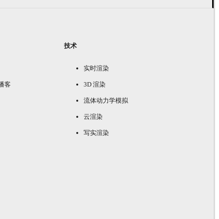
技术
实时渲染
e 播客
3D 渲染
流体动力学模拟
云渲染
写实渲染