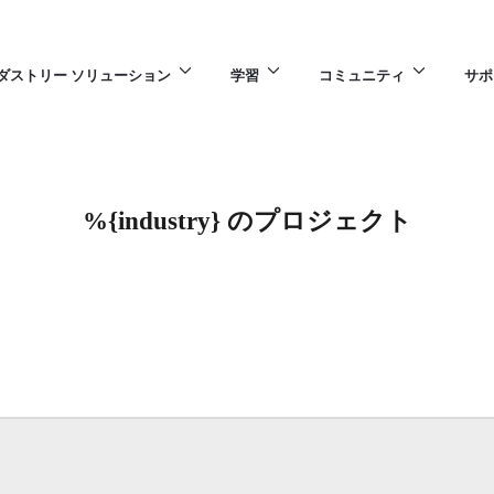
ダストリー ソリューション
学習
コミュニティ
サポ
%{industry} のプロジェクト