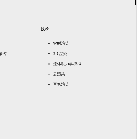
技术
实时渲染
e 播客
3D 渲染
流体动力学模拟
云渲染
写实渲染