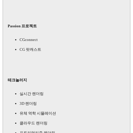
Passion 프로젝트
CGconnect
CG 팟캐스트
테크놀러지
실시간 렌더링
3D 렌더링
유체 역학 시뮬레이션
클라우드 렌더링
포토리얼리즘 렌더링