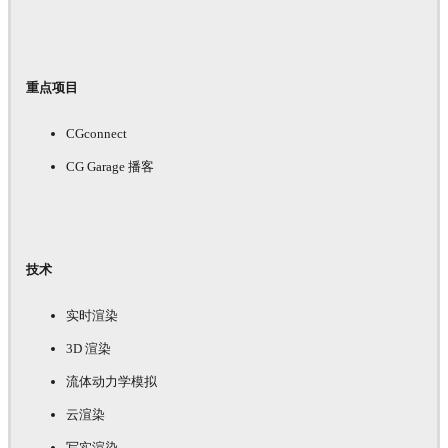
重点项目
CGconnect
CG Garage 播客
技术
实时渲染
3D 渲染
流体动力学模拟
云渲染
写实渲染