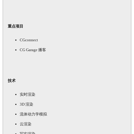
重点项目
CGconnect
CG Garage 播客
技术
实时渲染
3D 渲染
流体动力学模拟
云渲染
写实渲染