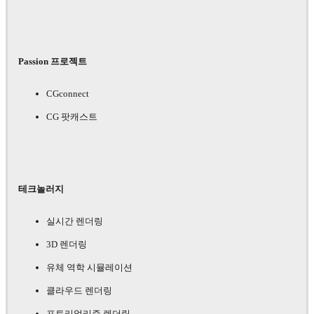
Passion 프로젝트
CGconnect
CG 팟캐스트
테크놀러지
실시간 렌더링
3D 렌더링
유체 역학 시뮬레이션
클라우드 렌더링
포토리얼리즘 렌더링