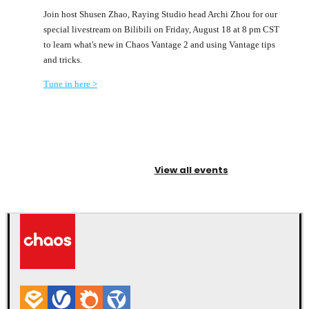
Join host Shusen Zhao, Raying Studio head Archi Zhou for our
special livestream on Bilibili on Friday, August 18 at 8 pm CST
to learn what's new in Chaos Vantage 2 and using Vantage tips
and tricks.
Tune in here >
View all events