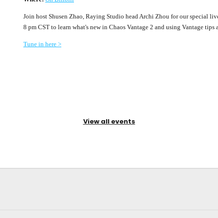
Join host Shusen Zhao, Raying Studio head Archi Zhou for our special live
8 pm CST to learn what's new in Chaos Vantage 2 and using Vantage tips a
Tune in here >
View all events