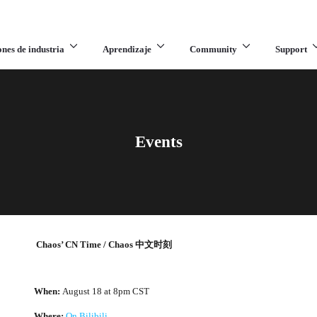
ones de industria
Aprendizaje
Community
Support
Events
Chaos’ CN Time / Chaos 中文时刻
When:
August 18 at 8pm CST
Where:
On Bilibili