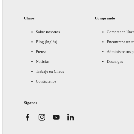
Chaos
Comprando
Sobre nosotros
Comprar en líne
Blog (Inglés)
Encontrar a un re
Prensa
Administre sus 
Noticias
Descargas
Trabaje en Chaos
Contáctenos
Síganos