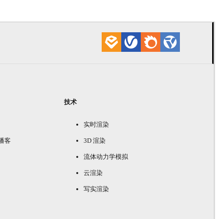
技术
实时渲染
e 播客
3D 渲染
流体动力学模拟
云渲染
写实渲染