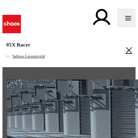
95X Racer
by
Sabino Leerentveld