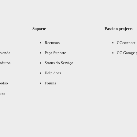
Suporte
Passion projects
Recursos
CGconnect
evenda
Peça Suporte
CG Garage 
odutos
Status do Serviço
Help docs
bolso
Fóruns
ras