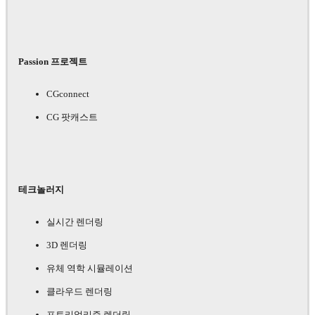
Passion 프로젝트
CGconnect
CG 팟캐스트
테크놀러지
실시간 렌더링
3D 렌더링
유체 역학 시뮬레이션
클라우드 렌더링
포토리얼리즘 렌더링