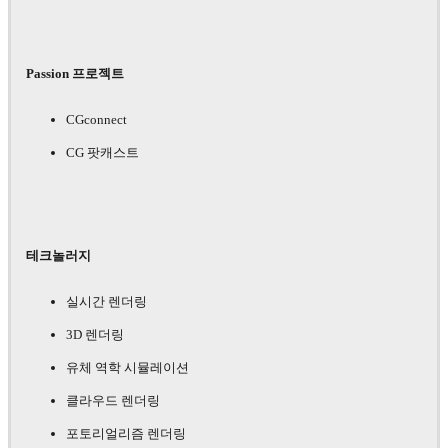
Passion 프로젝트
CGconnect
CG 팟캐스트
테크놀러지
실시간 렌더링
3D 렌더링
유체 역학 시뮬레이션
클라우드 렌더링
포토리얼리즘 렌더링