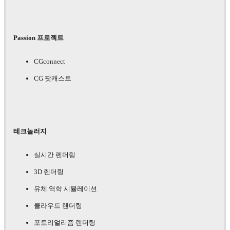
Passion 프로젝트
CGconnect
CG 팟캐스트
테크놀러지
실시간 렌더링
3D 렌더링
유체 역학 시뮬레이션
클라우드 렌더링
포토리얼리즘 렌더링