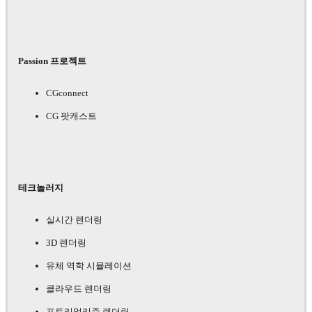
Passion 프로젝트
CGconnect
CG 팟캐스트
테크놀러지
실시간 렌더링
3D 렌더링
유체 역학 시뮬레이션
클라우드 렌더링
포토리얼리즘 렌더링