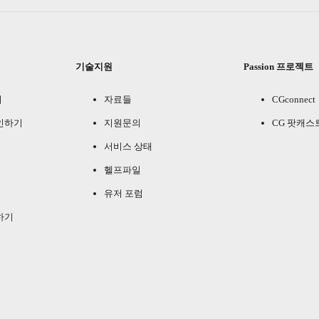
기술지원
Passion 프로젝트
기
자료들
CGconnect
인하기
지원문의
CG 팟캐스
서비스 상태
헬프파일
유저 포럼
하기