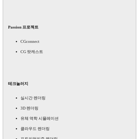
Passion 프로젝트
CGconnect
CG 팟캐스트
테크놀러지
실시간 렌더링
3D 렌더링
유체 역학 시뮬레이션
클라우드 렌더링
포토리얼리즘 렌더링