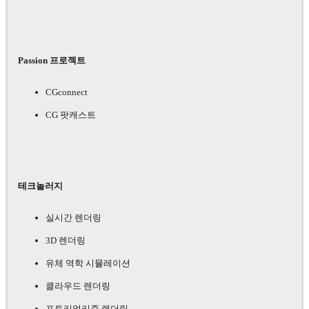
Passion 프로젝트
CGconnect
CG 팟캐스트
테크놀러지
실시간 렌더링
3D 렌더링
유체 역학 시뮬레이션
클라우드 렌더링
포토리얼리즘 렌더링