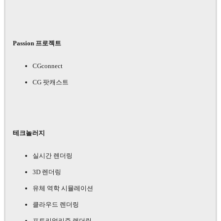
Passion 프로젝트
CGconnect
CG 팟캐스트
테크놀러지
실시간 렌더링
3D 렌더링
유체 역학 시뮬레이션
클라우드 렌더링
포토리얼리즘 렌더링