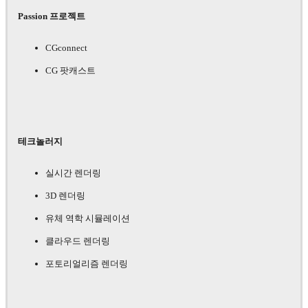
Passion 프로젝트
CGconnect
CG 팟캐스트
테크놀러지
실시간 렌더링
3D 렌더링
유체 역학 시뮬레이션
클라우드 렌더링
포토리얼리즘 렌더링