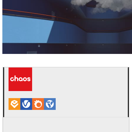
Florin Botea
아트