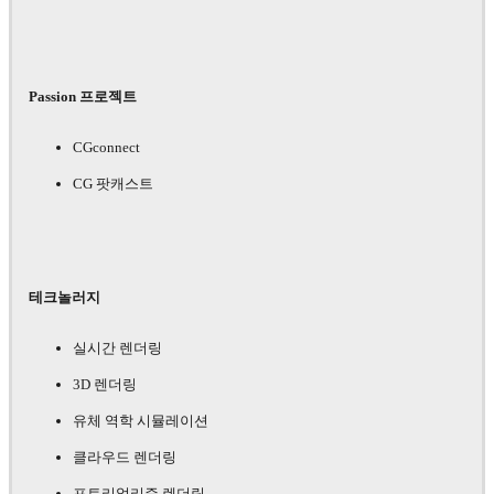
Passion 프로젝트
CGconnect
CG 팟캐스트
테크놀러지
실시간 렌더링
3D 렌더링
유체 역학 시뮬레이션
클라우드 렌더링
포토리얼리즘 렌더링