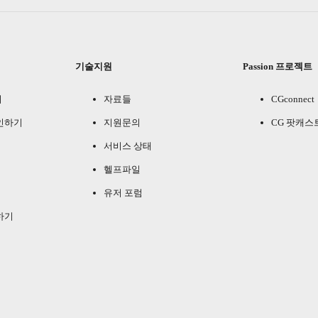
기술지원
Passion 프로젝트
기
자료들
CGconnect
인하기
지원문의
CG 팟캐스
서비스 상태
헬프파일
유저 포럼
하기