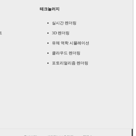
테크놀러지
실시간 렌더링
트
3D 렌더링
유체 역학 시뮬레이션
클라우드 렌더링
포토리얼리즘 렌더링