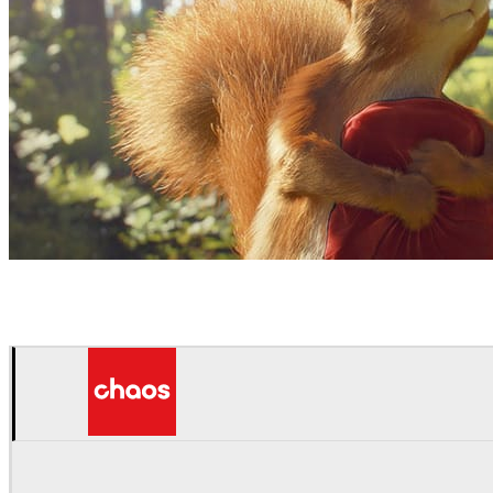
Colorbleed
광고