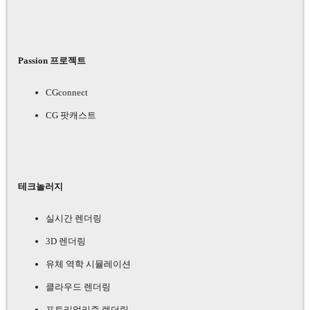
Passion 프로젝트
CGconnect
CG 팟캐스트
테크놀러지
실시간 렌더링
3D 렌더링
유체 역학 시뮬레이션
클라우드 렌더링
포토리얼리즘 렌더링