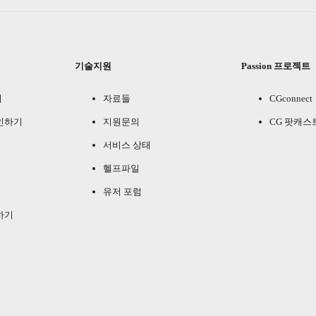
기술지원
Passion 프로젝트
기
자료들
CGconnect
인하기
지원문의
CG 팟캐스
서비스 상태
헬프파일
유저 포럼
하기