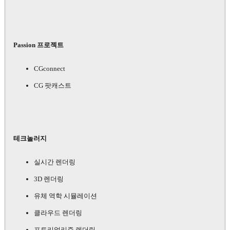
Passion 프로젝트
CGconnect
CG 팟캐스트
테크놀러지
실시간 렌더링
3D 렌더링
유체 역학 시뮬레이션
클라우드 렌더링
포토리얼리즘 렌더링