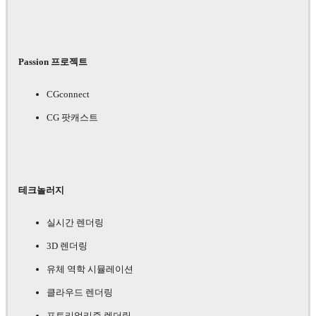
Passion 프로젝트
CGconnect
CG 팟캐스트
테크놀러지
실시간 렌더링
3D 렌더링
유체 역학 시뮬레이션
클라우드 렌더링
포토리얼리즘 렌더링