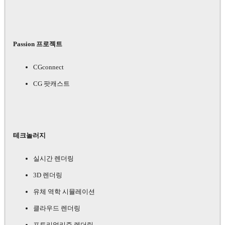
Passion 프로젝트
CGconnect
CG 팟캐스트
테크놀러지
실시간 렌더링
3D 렌더링
유체 역학 시뮬레이션
클라우드 렌더링
포토리얼리즘 렌더링