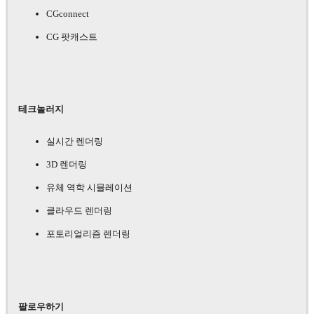
CGconnect
CG 팟캐스트
테크놀러지
실시간 렌더링
3D 렌더링
유체 역학 시뮬레이션
클라우드 렌더링
포토리얼리즘 렌더링
팔로우하기