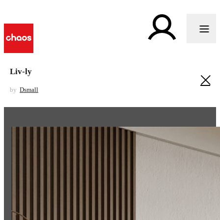
Liv-ly
by
Dsmall