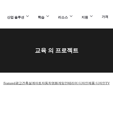
가격
산업 솔루션
학습
리소스
지원
교육 의 프로젝트
Featured
광고
건축설계
아트
자동차
영화
게임
인테리어 디자인
제품 디자인
TV