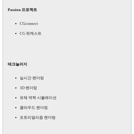
Passion 프로젝트
CGconnect
CG 팟캐스트
테크놀러지
실시간 렌더링
3D 렌더링
유체 역학 시뮬레이션
클라우드 렌더링
포토리얼리즘 렌더링