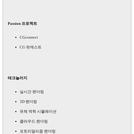
Passion 프로젝트
CGconnect
CG 팟캐스트
테크놀러지
실시간 렌더링
3D 렌더링
유체 역학 시뮬레이션
클라우드 렌더링
포토리얼리즘 렌더링