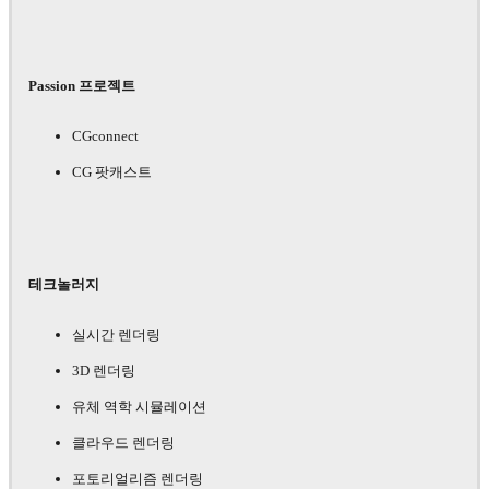
Passion 프로젝트
CGconnect
CG 팟캐스트
테크놀러지
실시간 렌더링
3D 렌더링
유체 역학 시뮬레이션
클라우드 렌더링
포토리얼리즘 렌더링